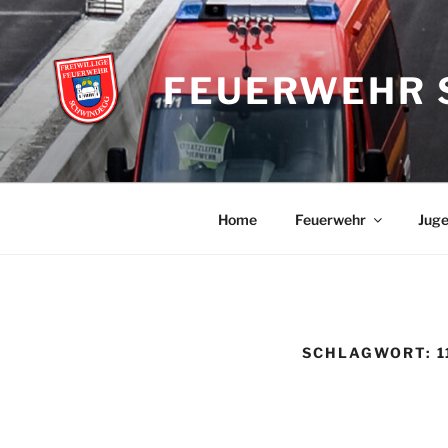
Zum
Inhalt
springen
FEUERWEHR 
Home
Feuerwehr
Jug
SCHLAGWORT:
1