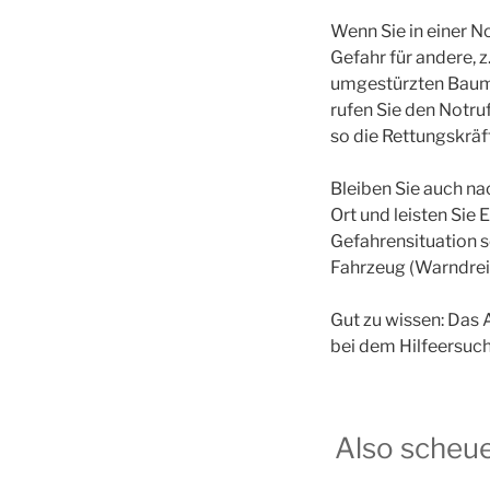
Wenn Sie in einer No
Gefahr für andere, z
umgestürzten Baum 
rufen Sie den Notru
so die Rettungskräf
Bleiben Sie auch na
Ort und leisten Sie E
Gefahrensituation so
Fahrzeug (Warndrei
Gut zu wissen: Das A
bei dem Hilfeersuch
Also scheue