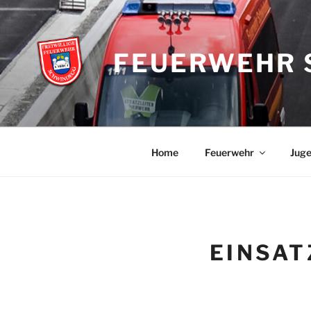
Zum
Inhalt
springen
FEUERWEHR 
Home
Feuerwehr
Jug
EINSAT