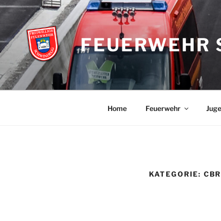
Zum
Inhalt
springen
FEUERWEHR 
Home
Feuerwehr
Jug
KATEGORIE:
CBR