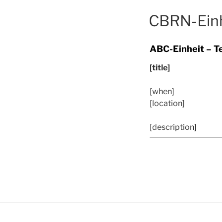
CBRN-Einh
ABC-Einheit – T
[title]
[when]
[location]
[description]