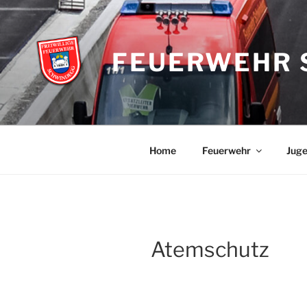
Zum
Inhalt
springen
FEUERWEHR 
Home
Feuerwehr
Jug
Atemschutz