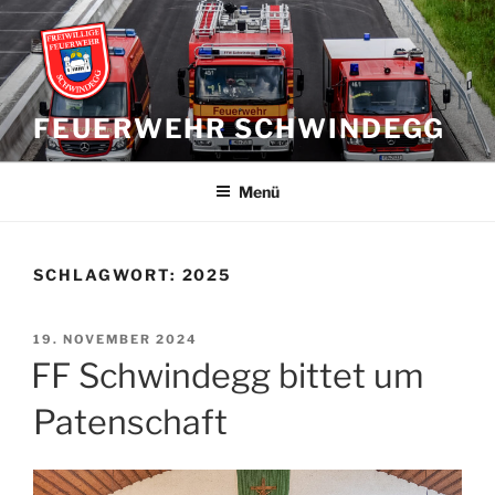
Zum
Inhalt
springen
FEUERWEHR SCHWINDEGG
Menü
SCHLAGWORT:
2025
VERÖFFENTLICHT
19. NOVEMBER 2024
AM
FF Schwindegg bittet um
Patenschaft